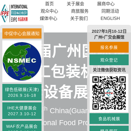
首页
关于展会
展商中心
观众中心
商旅服务
同期活动
媒体中心
关于我们
ENGLISH
2027年3月10-12日
中促中心会展通知
广州•广交会展馆
第35届广州国际食
报名参展
观众登记
品加工包装机械及
关注微信获取资讯
配套设备展览会
绿色低碳展(天津)
2026.9.16-18
th
IHE大健康展会
The 35
China(Guangzhou)
2027.3.10-12
食品机械展
lnternational Food Processing
WAF农产品展会