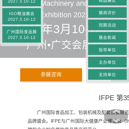
精品展区
2027.3.10-12
Packaging Machinery and Equipment
展商评价
Exhibition 2027
IGO粮油展会
2027.3.10-12
2027年3月10-12日
同期活动
广州国际食品展
2027.3.10-12
展会新闻
广州•广交会展馆
指导单位
主办单位
参展咨询
支持单位
IFPE
︽
广州国际食品加工、包装机械及配套设备展览
︾
品牌盛会。IFPE与广州国际大健康产业博览会（