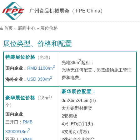
广州食品机械展会（IFPE China）
&
首页
»
展商中心
»
展位价格
展位类型、价格和配置
特装展位价格
（光地）
2
光地36m
起租；
2
国内企业
：
RMB 1100/m
光地无任何配置，另需缴纳施工管理
费和电费。
2
海外企业
：
USD 330/m
豪华展位配置：
2
豪华展位价格
（18m
/
3mX6mX4.5m(H)
个）
大方铝型材框架
国内企业
2套楣板
三开口：
RMB
4只LED灯(门头)
2
33000/18m
4支射灯(背板)
双开口：
RMB
2张铝合金咨询台