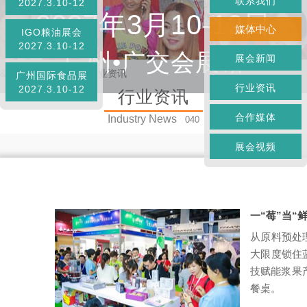
联系我们
2027.3.10-12
2027年3月10-12日
媒体中心
IGO粮油展会
2027.3.10-12
广州•广交会展馆
展会新闻
&
首页
»
媒体中心
»
行业资讯
广州国际食品展
行业资讯
2027.3.10-12
行业资讯
合作媒体
Industry News
040
展会视频
一“莓”当
从原料预处
大限度锁住
技赋能浆果
餐桌。