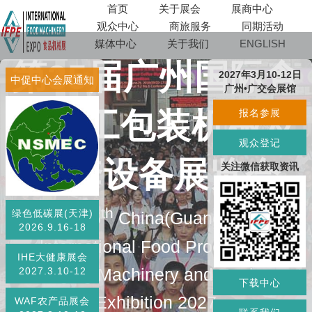
首页
关于展会
展商中心
观众中心
商旅服务
同期活动
媒体中心
关于我们
ENGLISH
第35届广州国际食
2027年3月10-12日
中促中心会展通知
广州•广交会展馆
品加工包装机械及
报名参展
观众登记
配套设备展览会
关注微信获取资讯
th
绿色低碳展(天津)
The 35
China(Guangzhou)
2026.9.16-18
lnternational Food Processing
IHE大健康展会
Packaging Machinery and Equipment
2027.3.10-12
下载中心
Exhibition 2027
WAF农产品展会