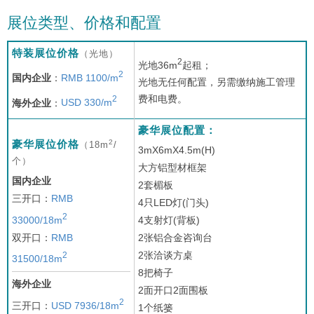
展位类型、价格和配置
特装展位价格
（光地）
2
光地36m
起租；
2
国内企业
：
RMB 1100/m
光地无任何配置，另需缴纳施工管理
费和电费。
2
海外企业
：
USD 330/m
豪华展位配置：
2
豪华展位价格
（18m
/
3mX6mX4.5m(H)
个）
大方铝型材框架
国内企业
2套楣板
三开口：
RMB
4只LED灯(门头)
2
33000/18m
4支射灯(背板)
双开口：
RMB
2张铝合金咨询台
2张洽谈方桌
2
31500/18m
8把椅子
海外企业
2面开口2面围板
2
三开口：
USD 7936/18m
1个纸篓