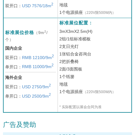
2
地毯
双开口：
USD 7576/18m
1个电源插座
（220V限500W内）
标准展位配置：
3mX3mX2.5m(H)
2
标准展位价格
（9m
/
2组/1组标准楣板
个）
2支日光灯
国内企业
1张铝合金咨询台
2
双开口：
RMB 12100/9m
2把折叠椅
2
单开口：
RMB 11000/9m
2面/3面围板
1个纸篓
海外企业
地毯
2
双开口：
USD 2750/9m
1个电源插座
（220V限500W内）
2
单开口：
USD 2500/9m
* 实际配置以展会合同为准
广告及赞助