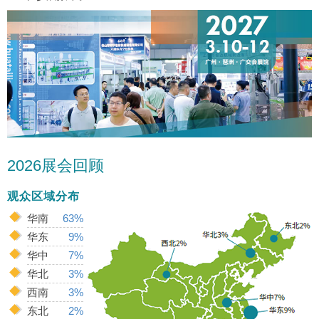
2026展会回顾
观众区域分布
华南
63%
华东
9%
华中
7%
华北
3%
西南
3%
东北
2%