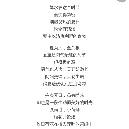
降水在这个时节
会变得频密
潮湿炎热的夏日
饮食宜清淡
要多吃清热利湿的食物
夏为大，至为极
夏至是阳气最旺的时节
但盛极必衰
阴气也从这一天开始滋长
阴阳交错，人易生病
消夏避伏切忌过度贪凉
炎炎夏日，虽有酷热
却也是一段生动而美好的时光
微雨过，小荷翻
榴花开欲燃
映日荷花在接天莲叶的碧绿中