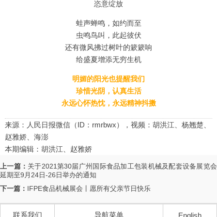
恣意绽放
蛙声蝉鸣，如约而至
虫鸣鸟叫，此起彼伏
还有微风拂过树叶的簌簌响
给盛夏增添无穷生机
明媚的阳光也提醒我们
珍惜光阴，认真生活
永远心怀热忱，永远精神抖擞
来源：人民日报微信（ID：rmrbwx），视频：胡洪江、杨翘楚、
赵雅娇、海澎
本期编辑：胡洪江、赵雅娇
上一篇：
关于2021第30届广州国际食品加工包装机械及配套设备展览
延期至9月24日-26日举办的通知
下一篇：
IFPE食品机械展会丨愿所有父亲节日快乐
联系我们
导航菜单
English