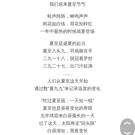
我们迎来夏至节气
蛙声阵阵，蝉鸣声声
稻花如白练，荷花别样红
一年中最热的时候就要登场
夏至是盛夏的起点
夏至入头九，羽扇握在手
二九一十八，脱冠着罗纱
三九二十七，出门汗欲滴
……
人们从夏至这天开始
通过数“夏九九”来记录温度的变化
“吃过夏至面，一天短一线”
夏至也是昼夜变化的界限
北半球迎来白昼最长的一天
︽
过了这天，太阳将走“回头路”
白昼渐短，黑夜变长
︾