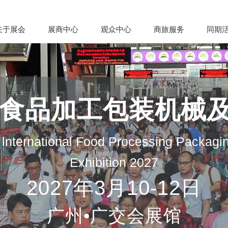
关于展会
展商中心
观众中心
商旅服务
同期
际食品加工包装机械
lnternational Food Processing Packagi
Exhibition 2027
2027年3月10-12日
广州•广交会展馆