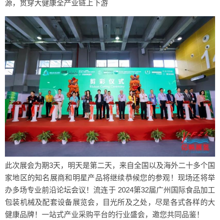
源，贯穿大健康全产业链上下游
此次展会为期3天，明天是第二天，来自全国以及海外二十多个国
家地区的知名展商和明星产品将继续恭候您的参观！现场还将举
办多场专业前沿论坛会议！流连于 2024第32届广州国际食品加工
包装机械及配套设备展览会，目光所及之处，尽是各式各样的大
健康品牌！一站式产业采购平台的行业盛会，邀您共同品鉴！