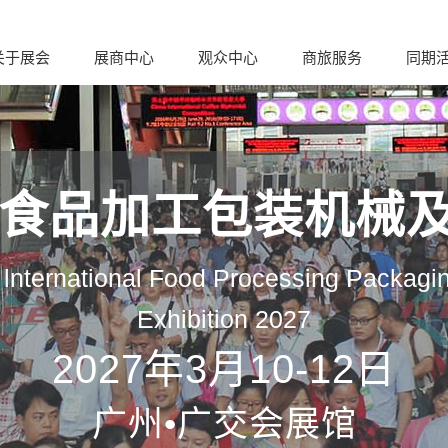
关于展会
展商中心
观众中心
商旅服务
同期
际食品加工包装机械
lnternational Food Processing Packagi
Exhibition 2027
2027年3月10-12日
广州•广交会展馆