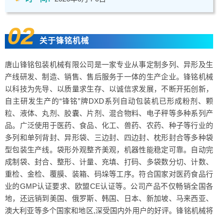
02
关于锋铭机械
唐山锋铭包装机械有限公司是一家专业从事定制多列、异形及生
产线研发、制造、销售、售后服务于一体的生产企业。锋铭机械
以科技为先导、以质量求生存、以诚信求发展，不断开拓创新，
自主研发生产的“锋铭”牌DXD系列自动包装机已形成粉剂、颗
粒、液体、丸剂、胶囊、片剂、混合物料、电子秤等多种系列产
品。广泛使用于医药、食品、化工、兽药、农药、种子等行业的
多列和单列背封、异形袋、三边封、四边封、枕形封合等多种袋
型包装生产线。袋形外观整齐美观，机器性能稳定可靠。自动完
成制袋、封合、整形、计量、充填、打码、多袋数分切、计数、
重检、金检、覆膜、装箱、码垛等工序。符合国家对医药食品行
业的GMP认证要求、欧盟CE认证等。公司产品不仅畅销全国各
地，还远销到美国、俄罗斯、韩国、日本、新加坡、马来西亚、
澳大利亚等多个国家和地区,深受国内外用户的好评。锋铭机械将