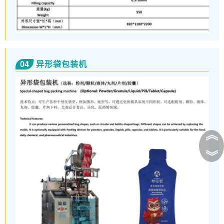
04
异形袋包装机
︽
︾