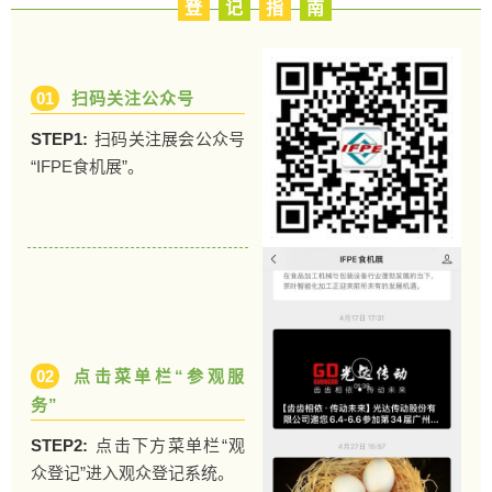
登
记
指
南
01
扫码关注公众号
STEP1:
扫码关注展会公众号
“IFPE食机展”。
02
点击菜单栏“参观服
务”
STEP2:
点击下方菜单栏“观
众登记”进入观众登记系统。