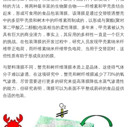
特的方法，将两种最丰富的生物聚合物——纤维素和甲壳质结合
起来，形成可食用的食品包装薄膜。该薄膜是通过交替喷洒蟹壳
中的多层甲壳质和树木中的纤维素而制成的，以形成与聚酯(聚对
苯二甲酸乙二醇酯)包装相当的柔性薄膜。多年来，甲壳素被认为
具有巨大的商业潜力，事实上，其应用的多样性一直是一个巨大
的挑战。在包装薄膜的开发过程中，研究人员发现甲壳素纳米纤
维带正电荷，而纤维素纳米纤维带负电荷。当用于交替层时，这
些性质有助于形成良好的膜。
与塑料薄膜不同，蟹壳和树纤维薄膜本质上是晶体。这使得气体
分子难以渗透。在这项研究中，蟹壳和树纤维膜减少了73%的氧
气渗透。尽管需要进行更多的研究来提高薄膜降低水蒸气渗透性
的能力，但研究表明，薄膜可以为表面不平整或易碎的食品提供
合适的包装。‍