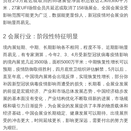
员在2-3月延迟或取消的55场展会净面积总数达2,909,850平方
米，27家UFI场馆会员共延迟或取消了158场展会。全国会展业受
影响范围可能更为广泛，数据能更显惊人，新冠疫情对会展业的
影响显而易见。
2 会展行业：阶段性特征明显
境内展短期、中期、长期影响各不相同，程度不等。近期影响显
而易见，有专家测算，今年2、3、4月受新型冠状病毒疫情影响
的境内展览几近3500场，面积5000万平米；中期恢复性增长可以
预期，疫情防御取得胜利，四月底世卫组织评估解禁，5月以后，
直至年底，中国境内展将会出现反弹，实现恢复性增长，部分弥
补因新型冠状病毒疫情影响而遭受的损失；长期看，会展业发展
的前提是宏观经济、产业和市场总体发展态势，中国经济稳步发
展的基本面没有变化，产业结构优化不断取得新的进展，市场规
模和吸引力日渐提升，为会展业的发展提供了丰厚的物质载体和
经济基础，中国会展业长期稳定、健康发展可以期待。出境展所
受的冲击更大，时间延续更长，影响更深远，需要付出的努力更
为艰巨。