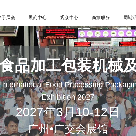
关于展会
展商中心
观众中心
商旅服务
同期
际食品加工包装机械
lnternational Food Processing Packagi
Exhibition 2027
2027年3月10-12日
广州•广交会展馆