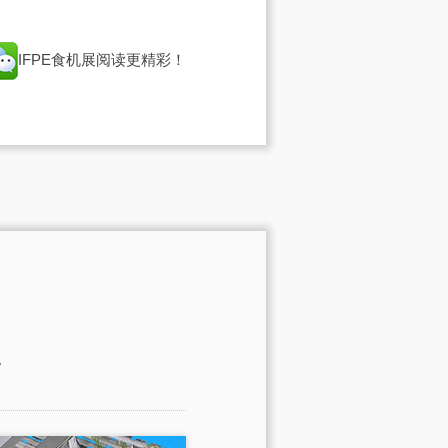
IFPE食机展
阅读更精彩！
。