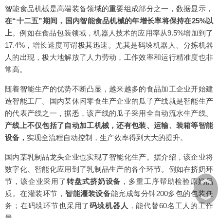
智能食品机械是高端装备领域的重要组成部分之一，数据显示，
在“十二五”期间，国内智能食品机械的年增长率将保持在25%以
上
。例如在食品包装领域，机器人技术的应用率从9.5%增加到了
17.4%，增长速度可谓极其迅速。尤其是码垛机器人、分拣机器
人的出现，极大地解放了人力劳动，工作效率和运行精准度也非
常高。
随着智能生产的优势不断凸显，越来越多的食品加工企业开始建
造智能工厂。国内某休闲零食生产企业的瓜子产线就是智能生产
的代表产线之一，据悉，该产线的瓜子采用全自动流水生产线。
产线上不仅包括了自动加工机械，还有包装、运输、装箱等智能
设备，
实现全流程自动控制，生产效率得到大大的提升。
国内某乳制品龙头企业也实现了智能化生产。据介绍，该企业将
数字化、智能化应用到了乳制品生产的各个环节。例如在挤奶环
︽
节，该企业采用了
转盘式挤奶设备
，多重工序帮助检验原奶品
质。在灌装环节，
智能灌装设备
能完成每分钟200多包的包装任
︾
务；在码垛环节也采用了
码垛机器人
，能代替60名工人的工作
量。