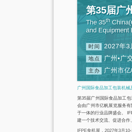
第35届
th
The 35
China(G
and Equipment E
2027年3
时间
广州•广
地点
广州市亿
主办
广州国际食品加工包装机械及
第35届广州国际食品加工包装
会由广州市亿帆展览服务有
于一体的行业品牌盛会。 IF
建一个技术交流、促进合作
IFPE食机展，2027年3月