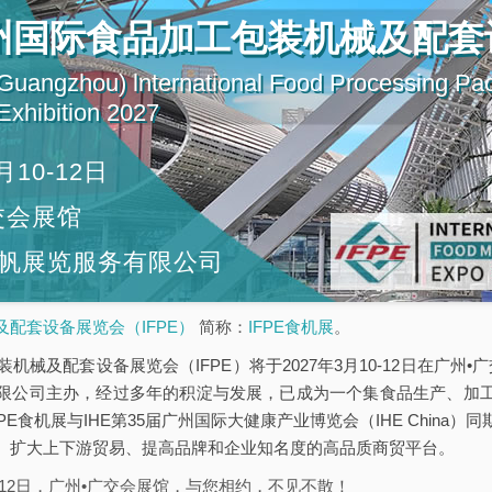
广州国际食品加工包装机械及配套
uangzhou) lnternational Food Processing Pa
xhibition 2027
月10-12日
交会展馆
帆展览服务有限公司
配套设备展览会（IFPE）
简称：
IFPE食机展
。
机械及配套设备展览会（IFPE）将于2027年3月10-12日在广州•广
限公司主办，经过多年的积淀与发展，已成为一个集食品生产、加
PE食机展与IHE第35届广州国际大健康产业博览会（IHE China
、扩大上下游贸易、提高品牌和企业知名度的高品质商贸平台。
10-12日，广州•广交会展馆，与您相约，不见不散！