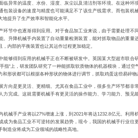
面临异常的温度、水份、湿度、灰尘以及清洁剂等环境。在这种环
通包装设备的速度与精度也可能满足不了该生产线需求。而包装机
大地提升了生产效率和智能化水平。
产环节中也逐渐得到应用。对于食品加工业来说，由于需要处理不
能。升降机械手内装置了自动重量检测装置，能对抓取物品的重量
且，内部的平衡装置也让其运作过程更加稳定。
中能够得到应用的机械手正在不断被研发中。英国某大型超市联合
”手指“上，研发团队研究了一种能抓取软质物体的机器模块，通过空
力和形状都可以根据各种形状的物体进行调节，抓取鸡蛋这些易碎物
展方向是更灵活、更精细。尤其在食品工业中，很多生产环节都非
人力完成。这就需要机械手有更灵活的操作能力、学习能力、预见
机械手产业将以27%增速上涨，到2021年将达1232.8亿元。利
成成为食品工业不可逆转的发展趋势，现今，我国的机械手行业往
手制造业将成为工业领域的战略性高地。