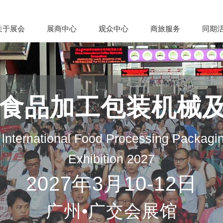
关于展会
展商中心
观众中心
商旅服务
同期
际食品加工包装机械
lnternational Food Processing Packagi
Exhibition 2027
2027年3月10-12日
广州•广交会展馆