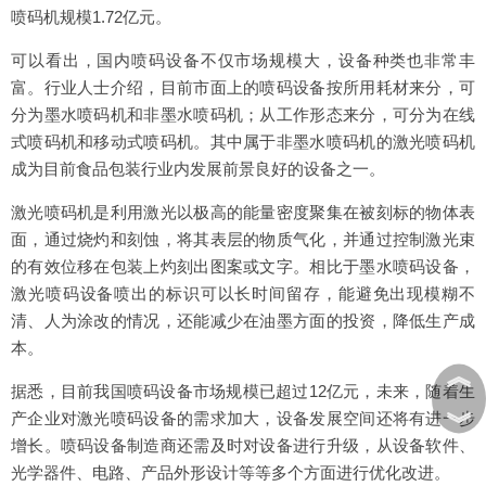
喷码机规模1.72亿元。
可以看出，国内喷码设备不仅市场规模大，设备种类也非常丰
富。行业人士介绍，目前市面上的喷码设备按所用耗材来分，可
分为墨水喷码机和非墨水喷码机；从工作形态来分，可分为在线
式喷码机和移动式喷码机。其中属于非墨水喷码机的激光喷码机
成为目前食品包装行业内发展前景良好的设备之一。
激光喷码机是利用激光以极高的能量密度聚集在被刻标的物体表
面，通过烧灼和刻蚀，将其表层的物质气化，并通过控制激光束
的有效位移在包装上灼刻出图案或文字。相比于墨水喷码设备，
激光喷码设备喷出的标识可以长时间留存，能避免出现模糊不
清、人为涂改的情况，还能减少在油墨方面的投资，降低生产成
本。
︽
据悉，目前我国喷码设备市场规模已超过12亿元，未来，随着生
︾
产企业对激光喷码设备的需求加大，设备发展空间还将有进一步
增长。喷码设备制造商还需及时对设备进行升级，从设备软件、
光学器件、电路、产品外形设计等等多个方面进行优化改进。