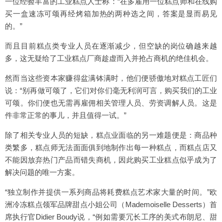
一位经验丰富的工业糕点人士称：“在多雇用一位糕点师和在线购
买一盒速冻可颂再经烤箱加热的两种选之间，答案是显而易见
的。”
而且目前糕点类专业人员在逐渐减少，但空缺的岗位确越来越
多，这无疑给了工业糕点厂商趁虚而入并抢占商机的绝佳机会。
然而当这些资本家赚得盆满钵满时，他们便骄傲地对糕点工匠们
说：“别再做可颂了，它们对你们毫无利润可言，购买我们的工业
可颂。你们便也无需再雇佣相关管理人员、劳资调解人员。这是
件非常正常的事儿，并且值得一试。”
除了相关专业人员的短缺，糕点业面临的另一难题便是：商品种
类繁多，糕点师无法面面俱到地制作出每一种糕点，而糕点店又
不能因放弃热门产品而错失商机，因此购买工业糕点似乎成为了
解决问题的唯一方案。
“独立制作并提供一系列商品将耗费糕点艺术家大量的时间。”欧
洲冷冻糕点领军品牌甜点小姐公司（Mademoiselle Desserts）首
席执行官Didier Boudy说，“例如需要冗长工序的美式布朗尼、甜