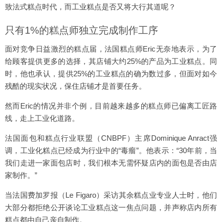
致法式糕点时代，而工业糕点是否又将大行其道呢？
只有1%的糕点师独立完成制作工序
面对竞争日益激烈的糕点届，法国糕点师Eric无奈地表示，为了
给顾客提供更多的选择，其店铺大约25%的产品为工业糕点。同
时，他也承认，提供25%的工业糕点的确为数过多，但面对如今
残酷的现实状况，保住店铺才是首要任务。
然而Eric的情况并非个例，目前越来越多的糕点师已偏离工匠路
线，走上工业化道路。
法国面包和糕点行业联盟（CNBPF）主席Dominique Anract强
调，工业化糕点已经成为行业中的“毒瘤”。他表示：“30年前，当
我们走进一家面包店时，我们根本无需怀疑店内的面包是否由店
家制作。”
当法国费加罗报（Le Figaro）采访其余糕点业专业人士时，他们
大部分都拒绝公开谈论工业糕点这一焦点问题，并声称店内所有
糕点都由自己亲自制作。