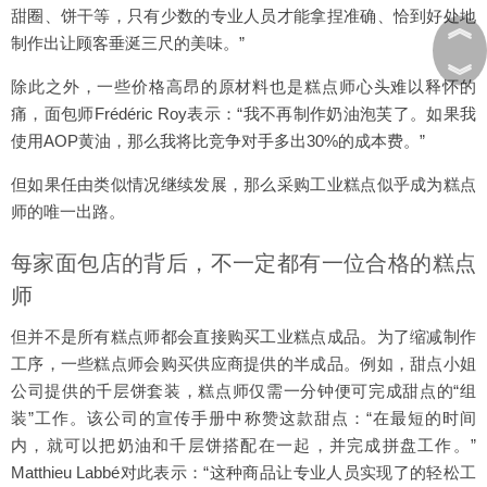
甜圈、饼干等，只有少数的专业人员才能拿捏准确、恰到好处地
︽
制作出让顾客垂涎三尺的美味。”
︾
除此之外，一些价格高昂的原材料也是糕点师心头难以释怀的
痛，面包师Frédéric Roy表示：“我不再制作奶油泡芙了。如果我
使用AOP黄油，那么我将比竞争对手多出30%的成本费。”
但如果任由类似情况继续发展，那么采购工业糕点似乎成为糕点
师的唯一出路。
每家面包店的背后，不一定都有一位合格的糕点
师
但并不是所有糕点师都会直接购买工业糕点成品。为了缩减制作
工序，一些糕点师会购买供应商提供的半成品。例如，甜点小姐
公司提供的千层饼套装，糕点师仅需一分钟便可完成甜点的“组
装”工作。该公司的宣传手册中称赞这款甜点：“在最短的时间
内，就可以把奶油和千层饼搭配在一起，并完成拼盘工作。”
Matthieu Labbé对此表示：“这种商品让专业人员实现了的轻松工