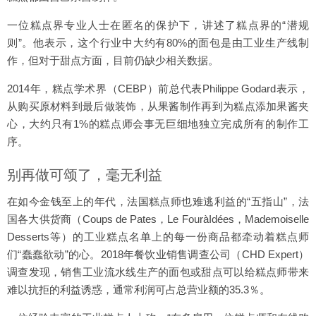
一位糕点界专业人士在匿名的保护下，讲述了糕点界的“潜规
则”。他表示，这个行业中大约有80%的面包是由工业生产线制
作，但对于甜点方面，目前仍缺少相关数据。
2014年，糕点学术界（CEBP）前总代表Philippe Godard表示，
从购买原材料到最后做装饰，从果酱制作再到为糕点添加果酱夹
心，大约只有1%的糕点师会事无巨细地独立完成所有的制作工
序。
别再做可颂了，毫无利益
在如今金钱至上的年代，法国糕点师也难逃利益的“五指山”，法
国各大供货商（Coups de Pates，Le FouràIdées，Mademoiselle
Desserts等）的工业糕点名单上的每一份商品都牵动着糕点师
们“蠢蠢欲动”的心。2018年餐饮业销售调查公司（CHD Expert）
调查发现，销售工业流水线生产的面包或甜点可以给糕点师带来
难以抗拒的利益诱惑，通常利润可占总营业额的35.3％。