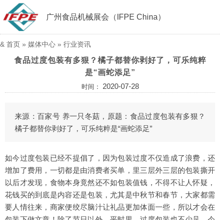
广州食品机械展会（IFPE China）
&
首页
»
媒体中心
»
行业资讯
食品过度包装有多狠？橘子都替你剥好了，可乐纯粹
是“画蛇添足”
2020-07-28
时间：
来源：百家号 养一只冬菇，原题：食品过度包装有多狠？
橘子都替你剥好了，可乐纯粹是“画蛇添足”
如今过度包装已经不提倡了，因为包装过度不仅造成了浪费，还
增加了费用，一切都是由消费者买单，里三层外三层的包装撕开
以后才发现，食物本身竟然还不如包装值钱，不得不让人怀疑，
花钱买的到底是内容还是包装，尤其是中秋节和春节，大家都需
要人情往来，商家便绞尽脑汁让礼品更加体面一些，所以才会在
包装下做文章！除了节日以外，平时里，过度包装也不少见，今