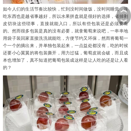
︽
如今人们的生活节奏比较快，忙到没时间做饭，没时间睡觉，连
吃东西也是越省事越好，所以水果拼盘就是很好的选择，省掉剥
︾
皮切块这些琐事，直接就能入口，所以有些包装还是必须要有
的。然而很多包装是真的没有必要，就拿葡萄来说吧，一串串地
用袋子装回家直接洗洗就能吃，方便节约又环保，然而将葡萄一
个一个的摘出来，并单独包装起来，一点益处都没有，吃的时候
还要小心翼翼的将包装撕开，用力过猛，葡萄皮就会破，而且成
本也增加了，真不知道把葡萄包装成这样是让人吃的还是让人看
的？