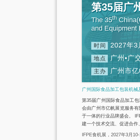
第35届
th
The 35
China(G
and Equipment E
2027年3
时间
广州•广
地点
广州市亿
主办
广州国际食品加工包装机械及
第35届广州国际食品加工包装
会由广州市亿帆展览服务有
于一体的行业品牌盛会。 IF
建一个技术交流、促进合作
IFPE食机展，2027年3月