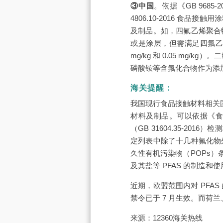
③中国
。依据《GB 9685
4806.10-2016 
及制品。如，四氟乙烯聚合
或是涂层，但需满足四氟乙烯
mg/kg 和 0.05 mg/
磷酸铵等含氟化合物作为添
海关提醒：
我国现行食品接触材料相关国家
材料及制品。可以依据《食
（GB 31604.35-2016
定列表中除了十几种氟化物外
久性有机污染物（POPs）
及其盐等 PFAS 的制造和
近期，欧盟范围内对 PF
禁令已于 7 月生效。而荷兰
来源：12360海关热线