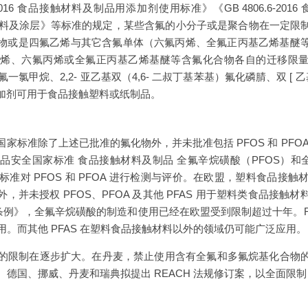
-2016 食品接触材料及制品用添加剂使用标准》《GB 4806.6-20
食品接触用涂料及涂层》等标准的规定，某些含氟的小分子或是聚合物在一定
物或是四氟乙烯与其它含氟单体（六氟丙烯、全氟正丙基乙烯基醚
、六氟丙烯或全氟正丙基乙烯基醚等含氟化合物各自的迁移限量（分别为 0
kg）。二氟一氯甲烷、2,2- 亚乙基双（4,6- 二叔丁基苯基）氟化磷腈、双 
加剂可用于食品接触塑料或纸制品。
标准除了上述已批准的氟化物外，并未批准包括 PFOS 和 PFOA 
品安全国家标准 食品接触材料及制品 全氟辛烷磺酸（PFOS）和全
）检测标准对 PFOS 和 PFOA 进行检测与评价。在欧盟，塑料食品接触材料法
，并未授权 PFOS、PFOA 及其他 PFAS 用于塑料类食品接触
条例》，全氟辛烷磺酸的制造和使用已经在欧盟受到限制超过十年。REA
使用。而其他 PFAS 在塑料食品接触材料以外的领域仍可能广泛应用。
AS 的限制在逐步扩大。在丹麦，禁止使用含有全氟和多氟烷基化合物
、德国、挪威、丹麦和瑞典拟提出 REACH 法规修订案，以全面限制 