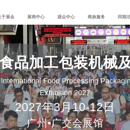
关于展会
展商中心
观众中心
商旅服务
同期
际食品加工包装机械
lnternational Food Processing Packagi
Exhibition 2027
2027年3月10-12日
广州•广交会展馆