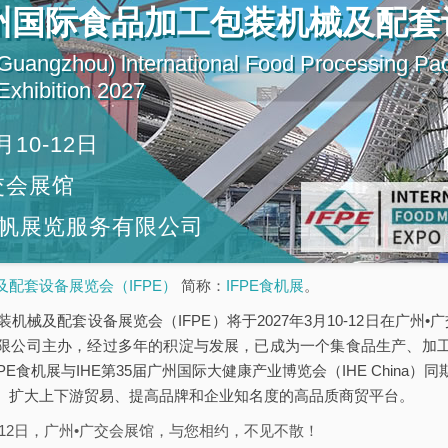
广州国际食品加工包装机械及配套
uangzhou) lnternational Food Processing Pa
xhibition 2027
月10-12日
交会展馆
帆展览服务有限公司
配套设备展览会（IFPE）
简称：
IFPE食机展
。
机械及配套设备展览会（IFPE）将于2027年3月10-12日在广州•广
限公司主办，经过多年的积淀与发展，已成为一个集食品生产、加
PE食机展与IHE第35届广州国际大健康产业博览会（IHE China
、扩大上下游贸易、提高品牌和企业知名度的高品质商贸平台。
10-12日，广州•广交会展馆，与您相约，不见不散！