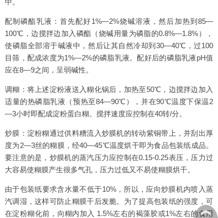
中。
配制磷酯乳液：首先配好1%—2%烧碱溶液，然后加热到85—
100℃，边搅拌边加入磷酯（烧碱用量为磷脂的0.8%—1.8%），
使磷脂全部溶于碱液中，然后让其自然冷却到30—40℃，过100
目筛，配成浓度为1%—2%的磷脂乳液。配好后的磷脂乳液pH值
应在8—9之间，呈弱碱性。
调糊：将上述淀粉液送入糊化锅后，加热至50℃，边搅拌边加入
适量的热磷脂乳液（预热至84—90℃），并在90℃温度下保温2
—3小时即配成淀粉蛋白糊。搅拌速度应控制在40转/分。
炒膜：淀粉糊通过供料糟流入炒膜机的转动紫铜带上，并刮出厚
度为2—3丝的糊膜，经40—45℃温度烘干即为食品包装纸成品。
要注意的是，炒膜机的蒸汽压力应控制在0.15-0.25表压，压力过
大容易使糊膜产生很多气孔，压力过低又不易使糊膜烘干。
由于包装纸要求含水量不低于10%，所以，应向炒膜机内喷入蒸
汽调湿，这样可防止糊膜干后发脆。为了提高包装纸的强度，可
︽
在淀粉糊化前，向糊内加入 1.5%左右的褐藻胶或1%左右的食用