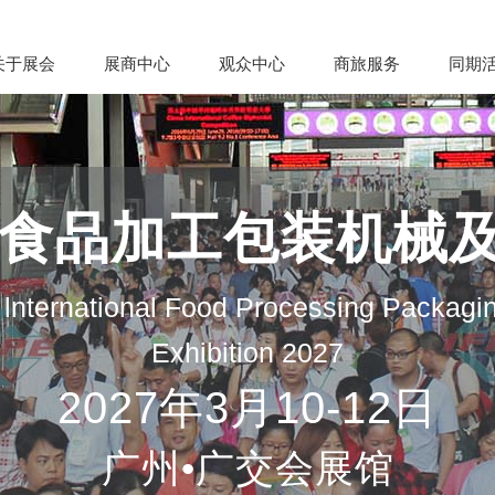
关于展会
展商中心
观众中心
商旅服务
同期
际食品加工包装机械
lnternational Food Processing Packagi
Exhibition 2027
2027年3月10-12日
广州•广交会展馆