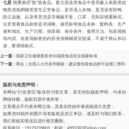
七是
慎重购买“散”装食品。要注意该类食品中是否掺入表面类似
物质或低档物质冒充正常食品，是否混入杂物，是否设有防蝇、
防尘设施，以及售货员是否佩戴手套、口罩，否则应慎重购买。
注意查看食品标签是否清晰、规范标明食品名称、配料表、生产
者和地址、生产日期、保质期、保存条件、食用方法、包装规格
等内容。若发现标签的内容变得模糊甚至脱落，不易于辨认和识
读，要谨慎购买。
上一篇：
国家卫生健康委发布50项新食品安全国家标准
下一篇：
两会｜全国人大代表华晓丽：建议预包装食品附可追溯二维码
版权与免责声明：
本网站“行业资讯”板块所刊登文章，若无特别版权声明，均来自
网络转载，版权归原作者所有；
文章观点不代表本网立场，其真实性由作者或稿源方负责；
如果您对稿件和图片等有版权及其它争议，请及时与我们联系，
我们将核实情况后进行相关删除。
联系电话：19129239803；邮箱：499708785@qq.com