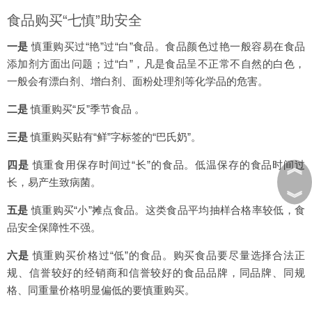
食品购买“七慎”助安全
一是
慎重购买过“艳”过“白”食品。食品颜色过艳一般容易在食品
添加剂方面出问题；过“白”，凡是食品呈不正常不自然的白色，
一般会有漂白剂、增白剂、面粉处理剂等化学品的危害。
二是
慎重购买“反”季节食品 。
三是
慎重购买贴有“鲜”字标签的“巴氏奶”。
︽
四是
慎重食用保存时间过“长”的食品。低温保存的食品时间过
长，易产生致病菌。
︾
五是
慎重购买“小”摊点食品。这类食品平均抽样合格率较低，食
品安全保障性不强。
六是
慎重购买价格过“低”的食品。购买食品要尽量选择合法正
规、信誉较好的经销商和信誉较好的食品品牌，同品牌、同规
格、同重量价格明显偏低的要慎重购买。