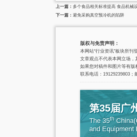
上一篇：
多个食品相关标准提高 食品机械
下一篇：
避免采购真空预冷机的陷阱
版权与免责声明：
本网站“行业资讯”板块所
文章观点不代表本网立场，
如果您对稿件和图片等有版
联系电话：19129239803；邮
第35届
th
The 35
China(G
and Equipment E