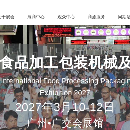
关于展会
展商中心
观众中心
商旅服务
同期
际食品加工包装机械
lnternational Food Processing Packagi
Exhibition 2027
2027年3月10-12日
广州•广交会展馆