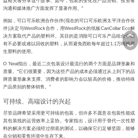
益相关者分享这个故事。如今，包装的变化在产品营销、投资者
沟通和媒体推广方面发挥了显著作用。”
例如，可口可乐欧洲合作伙伴(现在的可口可乐欧洲太平洋合作伙
伴)决定与WestRock合作，用WestRock的纸板CanCollar Eco解
︽
决方案取代产品的塑料环。其目的是消除可口可乐产品组合中所
有不必要或难以回收的塑料，从而避免西欧每年超过1.1万吨的原
︾
生塑料的使用。
O 'Neal指出，最近二次包装设计最流行的两个方面是品牌形象和
质量。“它们很重要，因为这些产品的成本必须通过从上到下的品
牌质量形象来支撑。消费者的影响力会以较高的价格，推动特殊
产品类别的整体销售。”
可持续、高端设计的兴起
尽管品牌希望采用更可持续的包装，但许多不愿意在包装性能或
其包装线的运营效率上妥协。专家指出，设计用于替代一次性塑
料的解决方案必须经过彻底的测试，以确保它们足够坚固，能够
在分销和零售环境中生存下来。