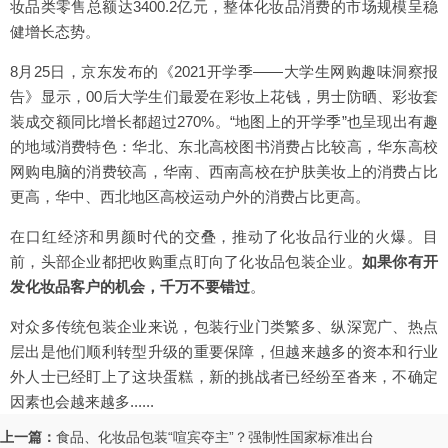
妆品类零售总额达3400.2亿元，整体化妆品消费的市场规模呈稳
健增长态势。
8月25日，京东发布的《2021开学季——大学生网购趣味洞察报
告》显示，00后大学生们最爱在彩妆上花钱，男士防晒、彩妆套
装成交额同比增长都超过270%。“地图上的开学季”也呈现出有趣
的地域消费特色：华北、东北高校图书消费占比较高，华东高校
网购电脑的消费较高，华南、西南高校在护肤美妆上的消费占比
更高，华中、西北地区高校运动户外的消费占比更高。
在口红经济和男颜时代的交叠，推动了化妆品行业的火爆。目
前，头部企业都把收购重点盯向了化妆品包装企业。
如果你有开
发化妆品客户的机会，千万不要错过
。
对众多传统包装企业来说，包装行业门类繁多、纵深宽广、热点
层出是他们顺利转型升级的重要保障，但越来越多的资本和行业
外人士已经盯上了这块蛋糕，新的挑战者已经纷至沓来，不确定
因素也会越来越多......
上一篇：
食品、化妆品包装“喧宾夺主”？强制性国家标准出台