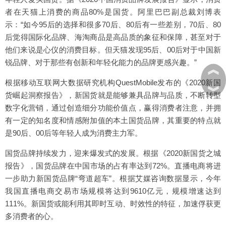
者在天猫上消费的商品80%是国货。阿里巴巴副总裁刘博表
示：“如今95后的选择和很多70后、80后有一些差别，70后、80
后觉得国际化品牌、海淘商品是高品质的象征和保障，甚至对于
他们来说是心仪的消费目标。但天猫发现95后、00后对于中国新
锐品牌、对于那些有创新和年轻化能力的品牌更感兴趣。”
︽
根据移动互联网大数据研究机构QuestMobile发布的《2020新国
︾
货崛起洞察报告》，新国货就是能够兼具品牌与品质，不断转型
数字化营销，通过创造细分功能价值点，赢得消费者注意，并拥
有一定的知名度和情感附加值的本土国货品牌，其重要的特点就
是90后、00后等年轻人成为消费主力军。
国货品牌持续发力，迎来爆发式的发展。根据《2020新国货之城
报告》，国货品牌在中国市场的占有率达到72%。直播电商将进
一步助力新国货品牌“弯道超车”。根据艾媒咨询数据显示，今年
我国直播电商交易市场规模将达到9610亿元，规模增速达到
111%。新国货或能利用其即时互动、时效性的特征，加速俘获更
多消费者的心。