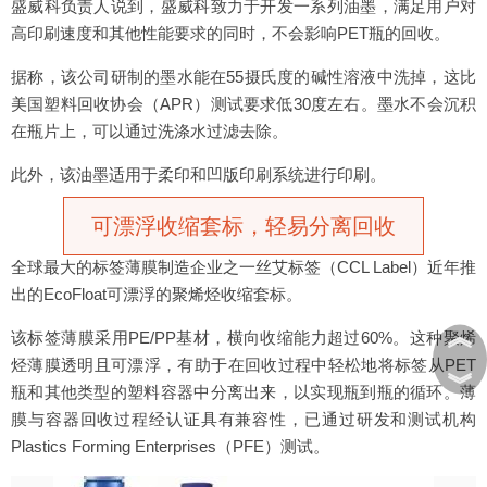
盛威科负责人说到，盛威科致力于开发一系列油墨，满足用户对
高印刷速度和其他性能要求的同时，不会影响PET瓶的回收。
据称，该公司研制的墨水能在55摄氏度的碱性溶液中洗掉，这比
美国塑料回收协会（APR）测试要求低30度左右。墨水不会沉积
在瓶片上，可以通过洗涤水过滤去除。
此外，该油墨适用于柔印和凹版印刷系统进行印刷。
可漂浮收缩套标，轻易分离回收
全球最大的标签薄膜制造企业之一丝艾标签（CCL Label）近年推
出的EcoFloat可漂浮的聚烯烃收缩套标。
︽
该标签薄膜采用PE/PP基材，横向收缩能力超过60%。这种聚烯
烃薄膜透明且可漂浮，有助于在回收过程中轻松地将标签从PET
︾
瓶和其他类型的塑料容器中分离出来，以实现瓶到瓶的循环。薄
膜与容器回收过程经认证具有兼容性，已通过研发和测试机构
Plastics Forming Enterprises（PFE）测试。