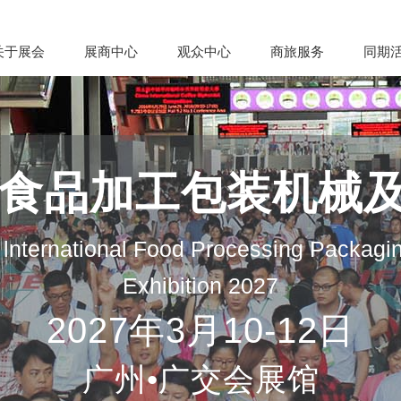
关于展会
展商中心
观众中心
商旅服务
同期
际食品加工包装机械
lnternational Food Processing Packagi
Exhibition 2027
2027年3月10-12日
广州•广交会展馆