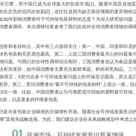
长引擎，而中国已成为全球最大的包装市场[1]。随着中国及其他
的生态负担也同步加剧[2]，这往往是因为缺乏相应规模的废弃物收
。这会如何影响消费者对于可持续包装材料的态度？为深入研究该问题
了消费者调研。本次调研结果参考了我们此前对全球消费者情绪的调研[
趋势和各自特点，其中有三点值得关注：第一，中国、印度和印尼
绿色包装购买意愿也最高。第二，上述三国消费者最关心的问题集
物问题。与我们的全球性调研结论相同，三国消费者也认为食品是
法有所差异，如中国消费者主要关注新鲜果蔬、鲜肉和乳制品。三
体而言，X世代在多个可持续发展问题上的环保意识最高，其次是Z
些差异。第三，受访消费者在“最不可持续的包装材料”上观点一致，但
结论一致。比如，中国消费者认为可堆肥或可回收的塑料最可持续
包装，以及更多的纤维基包装。
仍是许多包装企业瞄准的关键增长市场。随着社会可持续发展意识
叙事”及相关战略选项。为此，我们建议企业在未来战略规划中考虑上
01
亚洲市场：可持续发展意识显著增强