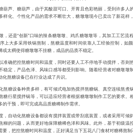
糖葫芦、糖葫芦，由于其酸甜可口、开胃且色彩艳丽，受到许多人
多样化、个性化产品的需求不断壮大，糖墩墩现今已卖出了新花样
墩，还是“创新”口味的辣条糖墩墩、鸡爪糖墩墩等，其加工工艺流
序上大多采用铁锅熬制，熬糖温度和时间依靠人工经验控制，如
稀或太稠使得糖墩墩不挂糖，成品的品质不稳定。
以准确把控熬糖时间和温度，同时还要人工不停地手动搅拌，否则
不稳定，产品色泽、风味口感等都受到影响。随着经营者对糖墩墩
动化熬糖设备已在行业达成了共识。
化熬糖设备种类多样，有可倾式电加热搅拌熬糖锅、真空连续熬煮
熬糖行星搅拌锅等，可以适应经营者根据糖墩墩制作工艺的要求。
多的干预，即可完成高品质糖稀制作需求。
度，自动化熬糖设备都设有搅拌装置或带刮底装置，或者采用可倾
焦糊的问题，从而更好地保障糖稀色泽和风味。此外，基于初级温
需要，把控熬糖时间和温度，正好满足当下五花八门食材对糖稀熬制