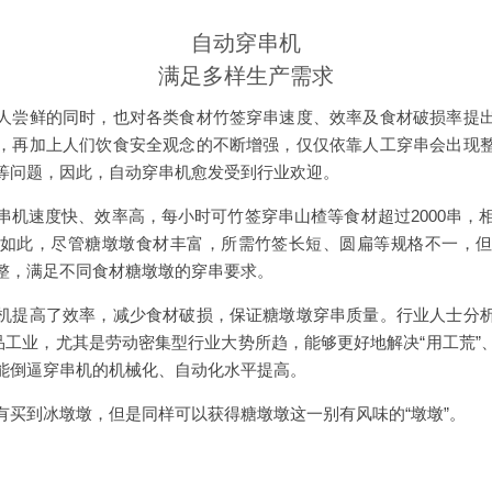
自动穿串机
满足多样生产需求
人尝鲜的同时，也对各类食材竹签穿串速度、效率及食材破损率提
，再加上人们饮食安全观念的不断增强，仅仅依靠人工穿串会出现
等问题，因此，自动穿串机愈发受到行业欢迎。
串机速度快、效率高，每小时可竹签穿串山楂等食材超过2000串，相
如此，尽管糖墩墩食材丰富，所需竹签长短、圆扁等规格不一，
整，满足不同食材糖墩墩的穿串要求。
机提高了效率，减少食材破损，保证糖墩墩穿串质量。行业人士分
食品工业，尤其是劳动密集型行业大势所趋，能够更好地解决“用工荒”
能倒逼穿串机的机械化、自动化水平提高。
有买到冰墩墩，但是同样可以获得糖墩墩这一别有风味的“墩墩”。