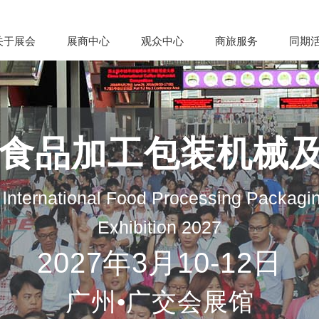
关于展会
展商中心
观众中心
商旅服务
同期
际食品加工包装机械
lnternational Food Processing Packagi
Exhibition 2027
2027年3月10-12日
广州•广交会展馆