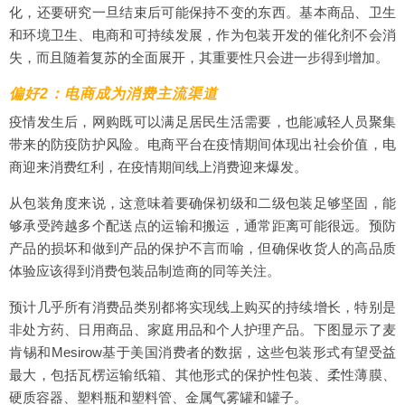
化，还要研究一旦结束后可能保持不变的东西。基本商品、卫生
和环境卫生、电商和可持续发展，作为包装开发的催化剂不会消
失，而且随着复苏的全面展开，其重要性只会进一步得到增加。
偏好2：电商成为消费主流渠道
疫情发生后，网购既可以满足居民生活需要，也能减轻人员聚集
带来的防疫防护风险。电商平台在疫情期间体现出社会价值，电
商迎来消费红利，在疫情期间线上消费迎来爆发。
从包装角度来说，这意味着要确保初级和二级包装足够坚固，能
够承受跨越多个配送点的运输和搬运，通常距离可能很远。预防
产品的损坏和做到产品的保护不言而喻，但确保收货人的高品质
体验应该得到消费包装品制造商的同等关注。
预计几乎所有消费品类别都将实现线上购买的持续增长，特别是
非处方药、日用商品、家庭用品和个人护理产品。下图显示了麦
肯锡和Mesirow基于美国消费者的数据，这些包装形式有望受益
最大，包括瓦楞运输纸箱、其他形式的保护性包装、柔性薄膜、
硬质容器、塑料瓶和塑料管、金属气雾罐和罐子。