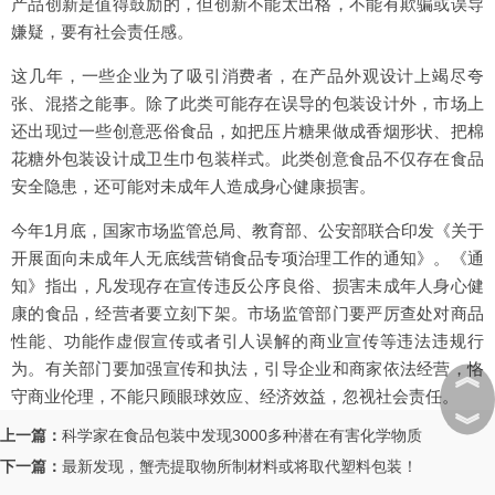
产品创新是值得鼓励的，但创新不能太出格，不能有欺骗或误导
嫌疑，要有社会责任感。
这几年，一些企业为了吸引消费者，在产品外观设计上竭尽夸
张、混搭之能事。除了此类可能存在误导的包装设计外，市场上
还出现过一些创意恶俗食品，如把压片糖果做成香烟形状、把棉
花糖外包装设计成卫生巾包装样式。此类创意食品不仅存在食品
安全隐患，还可能对未成年人造成身心健康损害。
今年1月底，国家市场监管总局、教育部、公安部联合印发《关于
开展面向未成年人无底线营销食品专项治理工作的通知》。《通
知》指出，凡发现存在宣传违反公序良俗、损害未成年人身心健
康的食品，经营者要立刻下架。市场监管部门要严厉查处对商品
性能、功能作虚假宣传或者引人误解的商业宣传等违法违规行
为。有关部门要加强宣传和执法，引导企业和商家依法经营，恪
︽
守商业伦理，不能只顾眼球效应、经济效益，忽视社会责任。
︾
上一篇：
科学家在食品包装中发现3000多种潜在有害化学物质
下一篇：
最新发现，蟹壳提取物所制材料或将取代塑料包装！