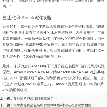
鲜数月。与此同时，我们需要确保下一轮的纸瓶仍然是可回收
的。”
嘉士伯和Absolut的纸瓶
去年10月，嘉士伯公布了两款承装啤酒的绿色纤维瓶原型。“啤酒
纸瓶”的瓶身由具有可持续性的木材纤维制成，内含隔离层、可盛
装常规啤酒。一款瓶子原型使用了回收的PET聚合物薄膜，另一
款则为100%生物基PEF聚合物隔层。嘉士伯将通过对原型进行隔
层技术测试，保证酒瓶可满足容纳常规啤酒的同时，实现打造一
款无聚合物、100%生物基酒瓶的目标。
此外，保乐力加的Absolut将于下月开始在英国和瑞典试用其纸瓶
原型。Absolut Vodka(40% ABV)和Absolut Mixt(4% ABV)总共将
推出2,000瓶:测试瓶子的功能和消费者对新设计的反应。第二次
试生产计划在2021年春季进行。Absolut的原型瓶由57%的纸和
43%的塑料组成。
上一篇：
食品饮料包装如何做减法？
下一篇：
科学家在食品包装中发现3000多种潜在有害化学物质