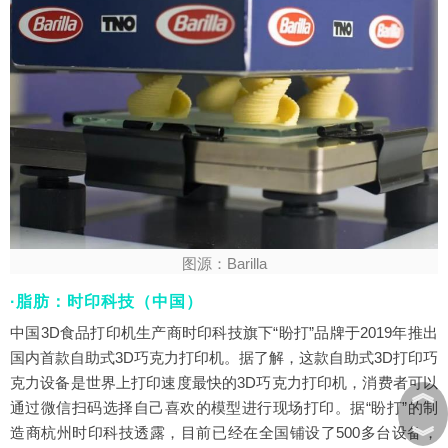
图源：Barilla
·脂肪：时印科技（中国）
中国3D食品打印机生产商时印科技旗下“盼打”品牌于2019年推出
国内首款自助式3D巧克力打印机。据了解，这款自助式3D打印巧
克力设备是世界上打印速度最快的3D巧克力打印机，消费者可以
︽
通过微信扫码选择自己喜欢的模型进行现场打印。据“盼打”的制
︾
造商杭州时印科技透露，目前已经在全国铺设了500多台设备，