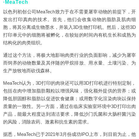
·MeaTech
以色列初创公司MeaTech致力于在不需要屠宰动物的前提下，开
发出打印真肉的技术。首先，他们会收集动物的脂肪及肌肉细
胞，将其分离成生物墨水，并装入3D生物打印机。然后，这些3D
打印单元中的细胞将被孵化，在较短的时间内有机生长和成熟为
结构化的肉类组织。
通过这个方法，将极大地影响肉类行业的负面影响，减少为屠宰
而饲养的动物数量及其伴随的甲烷排放、用水量、土壤污染、为
生产放牧地而砍伐森林。
MeaTech认为，3D打印的肉块还可以用3D打印机进行特别定制，
包括在肉中增加脂肪颗粒以增强风味，强化额外提供的营养；或
降低胆固醇和脂肪以促进饮食健康；或用数字化渲染肉块以保持
质量的一致性。另一方面，通过在临床实验室环境中3D打印出肉
产品，能最大程度达到清洁要求，降低沙门氏菌和大肠杆菌污染
的风险，消除农药、激素和抗生素的需求。
据悉，MeaTech已于2021年3月份成功IPO上市，到目前为止，他