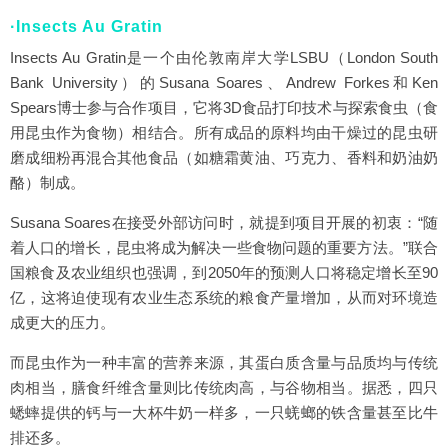
·Insects Au Gratin
Insects Au Gratin是一个由伦敦南岸大学LSBU（London South
Bank University）的Susana Soares、Andrew Forkes和Ken
Spears博士参与合作项目，它将3D食品打印技术与探索食虫（食
用昆虫作为食物）相结合。所有成品的原料均由干燥过的昆虫研
磨成细粉再混合其他食品（如糖霜黄油、巧克力、香料和奶油奶
酪）制成。
Susana Soares在接受外部访问时，就提到项目开展的初衷：“随
着人口的增长，昆虫将成为解决一些食物问题的重要方法。”联合
国粮食及农业组织也强调，到2050年的预测人口将稳定增长至90
亿，这将迫使现有农业生态系统的粮食产量增加，从而对环境造
成更大的压力。
而昆虫作为一种丰富的营养来源，其蛋白质含量与品质均与传统
肉相当，膳食纤维含量则比传统肉高，与谷物相当。据悉，四只
蟋蟀提供的钙与一大杯牛奶一样多，一只蜣螂的铁含量甚至比牛
排还多。