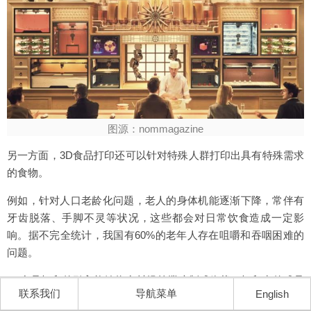
图源：nommagazine
另一方面，3D食品打印还可以针对特殊人群打印出具有特殊需求
的食物。
例如，针对人口老龄化问题，老人的身体机能逐渐下降，常伴有
牙齿脱落、手脚不灵等状况，这些都会对日常饮食造成一定影
响。据不完全统计，我国有60%的老年人存在咀嚼和吞咽困难的
问题。
3D食品打印的引入能够将食材提前搅碎制成糊状，打印出的成品
联系我们
导航菜单
English
能够帮助老人免去咀嚼，入口即化，还可以根据他们的身体需求