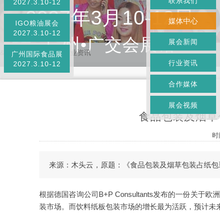
联系我们
2027.3.10-12
2027年3月10-12日
媒体中心
IGO粮油展会
2027.3.10-12
广州•广交会展馆
展会新闻
&
首页
»
媒体中心
»
行业资讯
广州国际食品展
行业资讯
2027.3.10-12
合作媒体
展会视频
食品包装及烟草
时
来源：木头云，原题：《食品包装及烟草包装占纸包装
根据德国咨询公司B+P Consultants发布的一份
装市场。而饮料纸板包装市场的增长最为活跃，预计未来