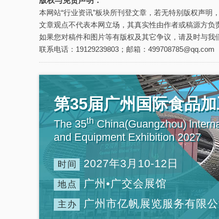
版权与免责声明：
本网站“行业资讯”板块所刊登文章，若无特别版权声明
文章观点不代表本网立场，其真实性由作者或稿源方负
如果您对稿件和图片等有版权及其它争议，请及时与我
联系电话：19129239803；邮箱：499708785@qq.com
第35届广州国际食品
th
The 35
China(Guangzhou) lnterna
and Equipment Exhibition 2027
2027年3月10-12日
时间
广州•广交会展馆
地点
广州市亿帆展览服务有限公
主办