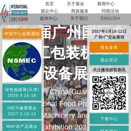
首页
关于展会
展商中心
观众中心
商旅服务
同期活动
媒体中心
关于我们
ENGLISH
第35届广州国际食
2027年3月10-12日
中促中心会展通知
广州•广交会展馆
品加工包装机械及
报名参展
观众登记
配套设备展览会
关注微信获取资讯
th
绿色低碳展(天津)
The 35
China(Guangzhou)
2026.9.16-18
lnternational Food Processing
IHE大健康展会
Packaging Machinery and Equipment
2027.3.10-12
下载中心
Exhibition 2027
WAF农产品展会