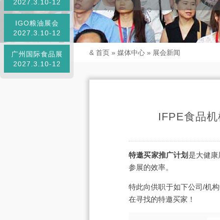
2027.3.10-12
IGO粮油展会
2027.3.10-12
&
首页
»
媒体中心
»
展会新闻
广州国际食品展
2027.3.10-12
IFPE食品
特邀买家推广计划
是大健康
参展的效率。
特此向供职于如下公司/机
在寻找的特邀买家！