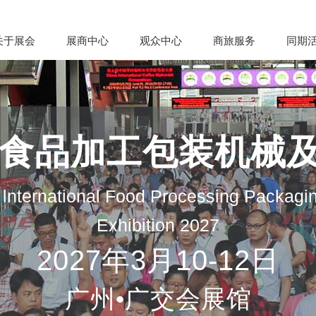
关于展会
展商中心
观众中心
商旅服务
同期
际食品加工包装机械
lnternational Food Processing Packagi
Exhibition 2027
2027年3月10-12日
广州•广交会展馆