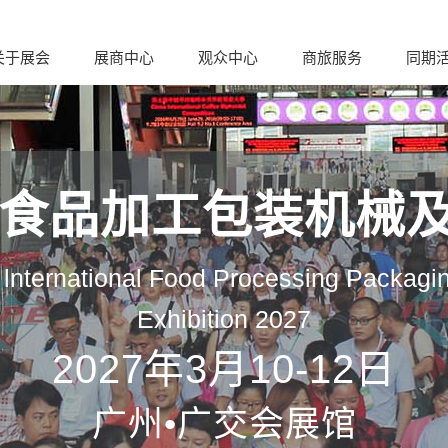
关于展会
展商中心
观众中心
商旅服务
同期
际食品加工包装机械
lnternational Food Processing Packagi
Exhibition 2027
2027年3月10-12日
广州•广交会展馆