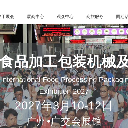
关于展会
展商中心
观众中心
商旅服务
同期
际食品加工包装机械
lnternational Food Processing Packagi
Exhibition 2027
2027年3月10-12日
广州•广交会展馆