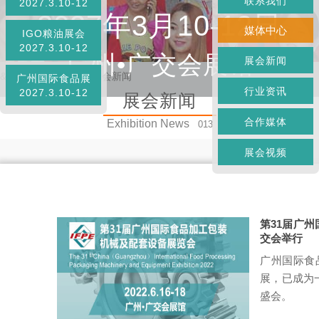
联系我们
2027.3.10-12
2027年3月10-12日
媒体中心
IGO粮油展会
2027.3.10-12
广州•广交会展馆
展会新闻
&
首页
»
媒体中心
»
展会新闻
广州国际食品展
行业资讯
2027.3.10-12
展会新闻
合作媒体
Exhibition News
013
展会视频
第31届广州
交会举行
广州国际食
展，已成为
盛会。