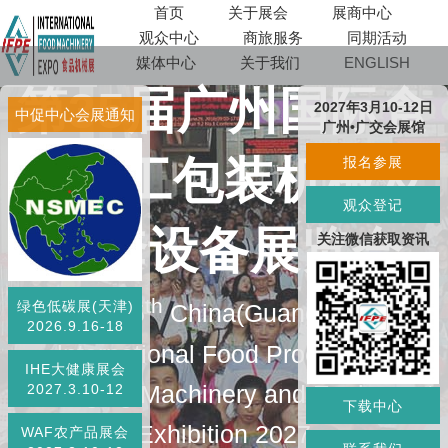
首页
关于展会
展商中心
观众中心
商旅服务
同期活动
媒体中心
关于我们
ENGLISH
第35届广州国际食
2027年3月10-12日
中促中心会展通知
广州•广交会展馆
品加工包装机械及
报名参展
观众登记
配套设备展览会
关注微信获取资讯
th
绿色低碳展(天津)
The 35
China(Guangzhou)
2026.9.16-18
lnternational Food Processing
IHE大健康展会
Packaging Machinery and Equipment
2027.3.10-12
下载中心
Exhibition 2027
WAF农产品展会