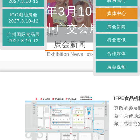
联系我们
2027.3.10-12
2027年3月10-12日
媒体中心
IGO粮油展会
2027.3.10-12
广州•广交会展馆
展会新闻
&
首页
»
媒体中心
»
展会新闻
广州国际食品展
行业资讯
2027.3.10-12
展会新闻
合作媒体
Exhibition News
012
展会视频
IFPE食
尊敬的参展
幕！为帮助
藏！感谢您