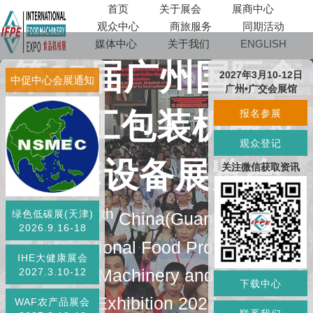
首页
关于展会
展商中心
观众中心
商旅服务
同期活动
媒体中心
关于我们
ENGLISH
第35届广州国际食
2027年3月10-12日
中促中心会展通知
广州•广交会展馆
品加工包装机械及
报名参展
观众登记
配套设备展览会
关注微信获取资讯
th
绿色低碳展(天津)
The 35
China(Guangzhou)
2026.9.16-18
lnternational Food Processing
IHE大健康展会
Packaging Machinery and Equipment
2027.3.10-12
下载中心
Exhibition 2027
WAF农产品展会