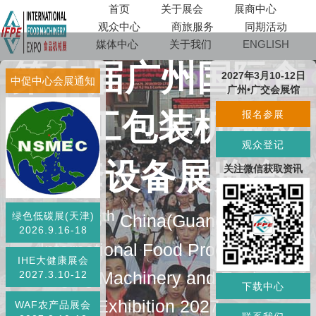
首页
关于展会
展商中心
观众中心
商旅服务
同期活动
媒体中心
关于我们
ENGLISH
第35届广州国际食
2027年3月10-12日
中促中心会展通知
广州•广交会展馆
品加工包装机械及
报名参展
观众登记
配套设备展览会
关注微信获取资讯
th
绿色低碳展(天津)
The 35
China(Guangzhou)
2026.9.16-18
lnternational Food Processing
IHE大健康展会
Packaging Machinery and Equipment
2027.3.10-12
下载中心
Exhibition 2027
WAF农产品展会