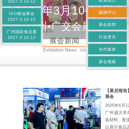
联系我们
2027.3.10-12
2027年3月10-12日
媒体中心
IGO粮油展会
2027.3.10-12
广州•广交会展馆
展会新闻
&
首页
»
媒体中心
»
展会新闻
广州国际食品展
行业资讯
2027.3.10-12
展会新闻
合作媒体
Exhibition News
029
展会视频
【展后报告】
展会
2025年6
广州盛大举
装材料、配套
以展示食品