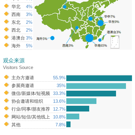
华北
4%
西南
3%
东北
2%
西北
2%
港澳台
3%
海外
5%
观众来源
Visitors Source
主办方邀请
55.9%
参展商邀请
35%
微信/新媒体/短视频
33.3%
协会邀请和组织
13.6%
行业/同事/朋友推荐
12.7%
网站/短信/其他线上
10.8%
其他
7.8%