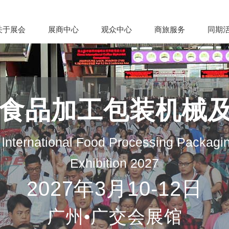
关于展会
展商中心
观众中心
商旅服务
同期
际食品加工包装机械
lnternational Food Processing Packagi
Exhibition 2027
2027年3月10-12日
广州•广交会展馆