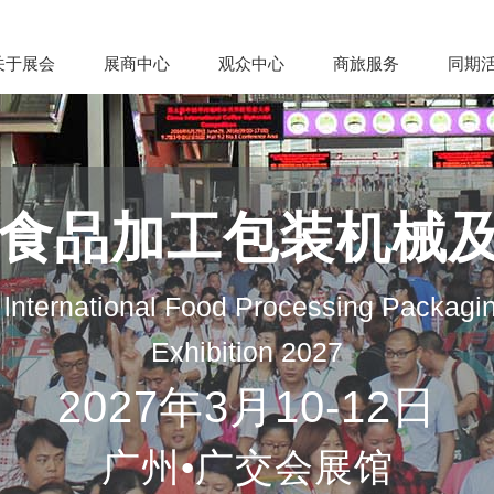
关于展会
展商中心
观众中心
商旅服务
同期
际食品加工包装机械
lnternational Food Processing Packagi
Exhibition 2027
2027年3月10-12日
广州•广交会展馆