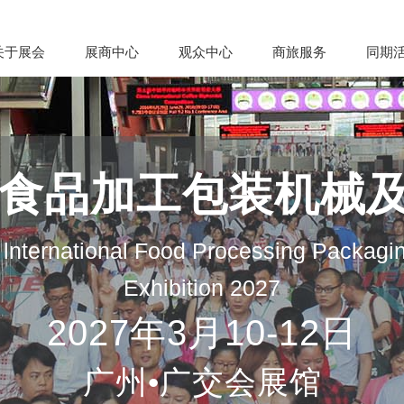
关于展会
展商中心
观众中心
商旅服务
同期
际食品加工包装机械
lnternational Food Processing Packagi
Exhibition 2027
2027年3月10-12日
广州•广交会展馆