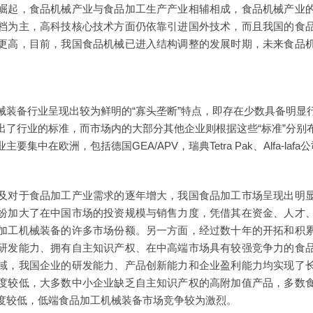
崛起，食品机械产业与食品加工生产产业相辅相成，食品机械产业
档为主，高科技核心技术方面仍依靠引进国外技术，而且我国的食
更高，目前，我国食品机械已进入结构调整的发展时期，未来食品
械装备行业呈现出较为鲜明的“寡头垄断”特点，即存在少数具备明显
出了行业的标准，而市场内的大部分其他企业则根据这些“标准”分别
集中在欧洲，包括德国GEA/APV，瑞典Tetra Pak、Alfa-lafa
及对于食品加工产业需求的逐年增大，我国食品加工市场呈现出明
纷加大了在中国市场的投资规模与销售力度，凭借其在资金、人才
加工机械装备的许多市场份额。另一方面，经过数十年的开拓和积
研发能力、拥有自主知识产权、在中高端市场具有较强竞争力的食
域，我国企业的研发能力、产品创新能力和企业盈利能力均实现了
度较低，大多数中小企业缺乏自主知识产权的高附加值产品，多数
度较低，低端食品加工机械装备市场竞争较为激烈。