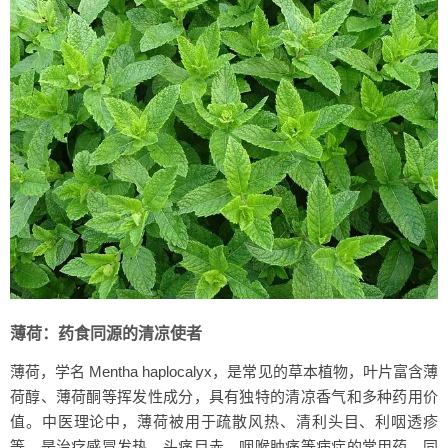
薄荷：药食同源的清凉使者
薄荷，学名 Mentha haplocalyx，是常见的草本植物，叶片富含薄
荷醇、薄荷酮等挥发性成分，具有独特的清凉香气和多种药用价
值。中医理论中，薄荷被用于疏散风热、清利头目、利咽透疹
等，是治疗感冒发热、头痛目赤、咽喉肿痛等病症的常用药。同