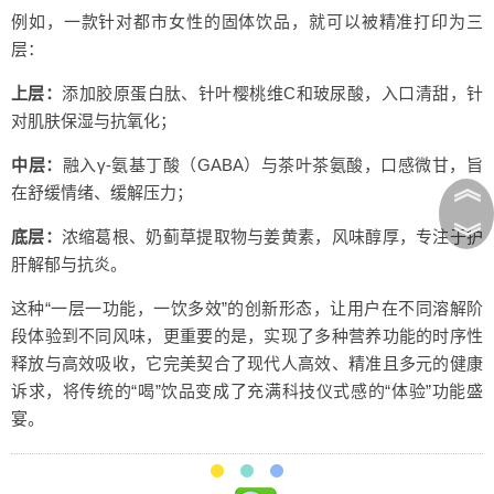
例如，一款针对都市女性的固体饮品，就可以被精准打印为三
层：
上层：
添加胶原蛋白肽、针叶樱桃维C和玻尿酸，入口清甜，针
对肌肤保湿与抗氧化；
中层：
融入γ-氨基丁酸（GABA）与茶叶茶氨酸，口感微甘，旨
︽
在舒缓情绪、缓解压力；
︾
底层：
浓缩葛根、奶蓟草提取物与姜黄素，风味醇厚，专注于护
肝解郁与抗炎。
这种“一层一功能，一饮多效”的创新形态，让用户在不同溶解阶
段体验到不同风味，更重要的是，实现了多种营养功能的时序性
释放与高效吸收，它完美契合了现代人高效、精准且多元的健康
诉求，将传统的“喝”饮品变成了充满科技仪式感的“体验”功能盛
宴。