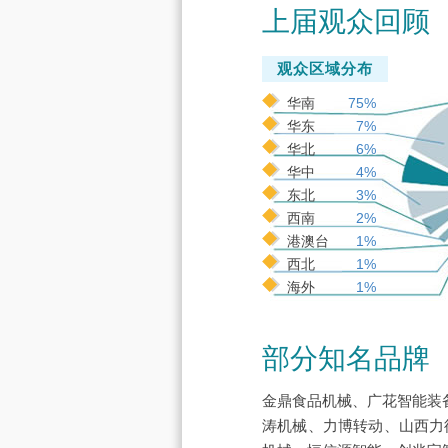
上届观众回顾
观众区域分布
华南
75%
华东
7%
华北
6%
华中
4%
东北
3%
西南
2%
港澳台
1%
西北
1%
海外
1%
部分知名品牌
金鼎食品机械、广花智能装
涛机械、力博转动、山西力