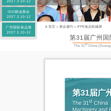
2027.3.10-12
IGO粮油展会
2027.3.10-12
&
首页
»
展会邀约
»
IFPE食品机械展
广州国际食品展
2027.3.10-12
第31届广州国
st
The 31
China (Guangz
第31届
st
The 31
China（
Machinery and 