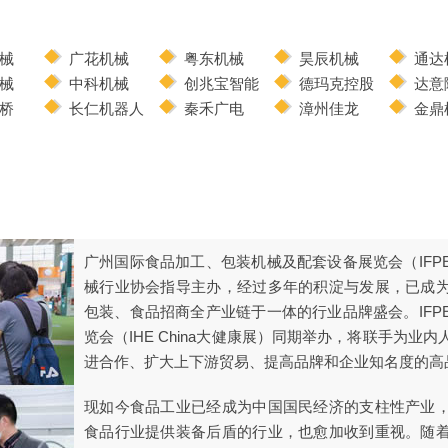
械
广花机械
粤东机械
昊辰机械
通达
械
中科机械
创兆宝智能
德玛克控股
达意
桥
长仁机器人
秦禾广电
漳州佳龙
金鼎
广州国际食品加工、包装机械及配套设备展览会（IFP
械行业协会指导主办，经过多年的积淀与发展，已成
包装、食品招商全产业链于一体的行业品牌盛会。IFP
览会（IHE China大健康展）同期举办，将联手为业
进合作、扩大上下游贸易、提高品牌和企业知名度的高
现如今食品工业已经成为中国国民经济的支柱性产业
食品行业提供装备后盾的行业，也愈加收到重视。随