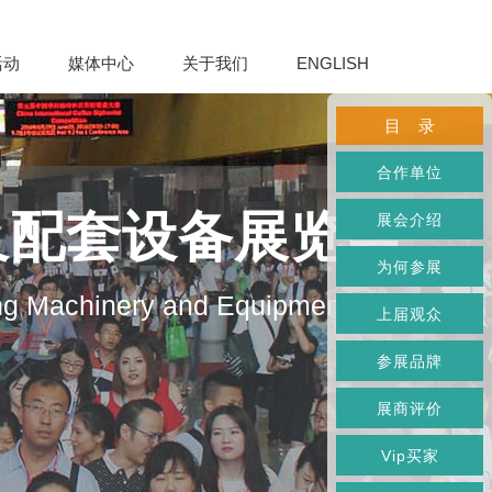
活动
媒体中心
关于我们
ENGLISH
目 录
合作单位
及配套设备展览会
展会介绍
为何参展
ng Machinery and Equipment
上届观众
参展品牌
展商评价
Vip买家