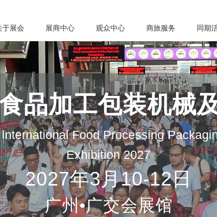
关于展会
展商中心
观众中心
商旅服务
同期
际食品加工包装机械
lnternational Food Processing Packagi
Exhibition 2027
2027年3月10-12日
广州•广交会展馆