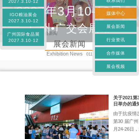
联系我们
2027.3.10-12
2027年3月10-12日
媒体中心
IGO粮油展会
2027.3.10-12
广州•广交会展馆
展会新闻
&
首页
»
媒体中心
»
展会新闻
广州国际食品展
行业资讯
2027.3.10-12
展会新闻
合作媒体
Exhibition News
011
展会视频
关于2021
日举办的通
由于抗疫情
第30 届广
月24-26