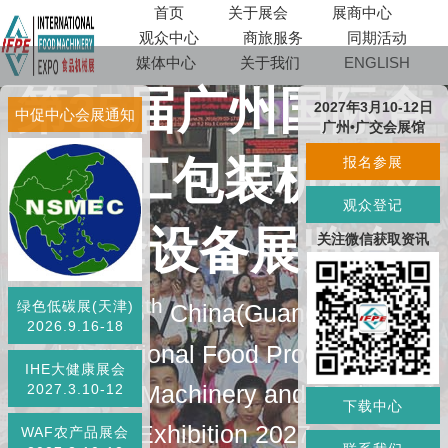
首页
关于展会
展商中心
观众中心
商旅服务
同期活动
媒体中心
关于我们
ENGLISH
第35届广州国际食
2027年3月10-12日
中促中心会展通知
广州•广交会展馆
品加工包装机械及
报名参展
观众登记
配套设备展览会
关注微信获取资讯
th
绿色低碳展(天津)
The 35
China(Guangzhou)
2026.9.16-18
lnternational Food Processing
IHE大健康展会
Packaging Machinery and Equipment
2027.3.10-12
下载中心
Exhibition 2027
WAF农产品展会