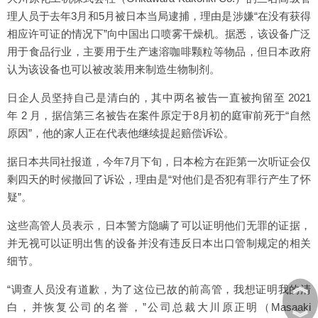
理人员于去年3月和5月被日本当局逮捕，理由是涉嫌“在没有获得
相应许可证的情况下”向中国出口喷雾干燥机。据悉，该设备广泛
用于食品行业，主要用于生产速溶咖啡颗粒等物品，但日本政府
认为该设备也可以被改装用来制造生物制剂。
日企人员坚持自己是清白的，其中两名被告一直被拘留至 2021
年 2 月，据信第三名被告在案件原定于8月初的庭审前死于“自然
原因”，他的家人正在代表他继续提起赔偿诉讼。
据日本共同社报道，今年7月下旬，日本检方在距第一次听证会仅
剩四天的时候撤回了诉讼，理由是“对他们是否犯有罪行产生了怀
疑”。
这些高管人员表示，日本警方隐瞒了可以证明他们无罪的证据，
并无视可以证明出售的设备并没有违反日本出口管制规定的相关
细节。
︽
“调查人员没有道歉，为了这位已故的前高管，我想证明我的清
白，并恢复公司的名誉，”公司总裁大川原正明（Masaaki
︾