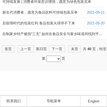
2021-06-09
可持续发展 | 消费者环保意识增强，愿意为绿色包装买单
2021-06-08
新生代消费者，愿意为食品饮料可持续包装买单
2021-05-21
后疫情时代的包装红利 食品包装火得停不下来
2021-05-20
自制家乡特产被指“三无” 如何在食品安全与家乡味道间找到平衡？
2021-05-19
首页
上一页
第22页
下一页
末页
共
40
页，转至
第
页
联系我们
导航菜单
English